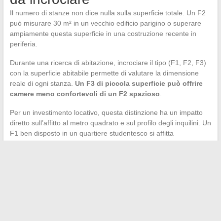
Il numero di stanze non dice nulla sulla superficie totale. Un F2
può misurare 30 m² in un vecchio edificio parigino o superare
ampiamente questa superficie in una costruzione recente in
periferia.
Durante una ricerca di abitazione, incrociare il tipo (F1, F2, F3)
con la superficie abitabile permette di valutare la dimensione
reale di ogni stanza.
Un F3 di piccola superficie può offrire
camere meno confortevoli di un F2 spazioso
.
Per un investimento locativo, questa distinzione ha un impatto
diretto sull’affitto al metro quadrato e sul profilo degli inquilini. Un
F1 ben disposto in un quartiere studentesco si affitta
rapidamente. Un F3 compatto nella stessa zona può faticare a
trovare inquilini, poiché le famiglie cercano anche spazio.
La classificazione F1, F2 o F3 rimane un riferimento utile per
filtrare gli annunci e confrontare gli immobili. Non sostituisce la
visita, durante la quale si verifica che ogni stanza rispetti i criteri
di superficie minima e che la disposizione corrisponda a un uso
reale. Il numero dopo la lettera fornisce una direzione, il piano e