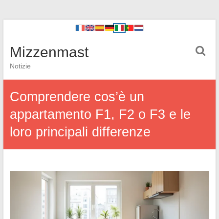
Mizzenmast
Notizie
Comprendere cos’è un
appartamento F1, F2 o F3 e le
loro principali differenze