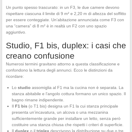
Un punto spesso trascurato: in un F3, le due camere devono
rispettare ciascuna il limite di 9 m² e 2,20 m di altezza del soffitto
per essere conteggiate. Un’abitazione annunciata come F3 con
una “camera” di 8 m² è in realtà un F2 con uno spazio
aggiuntivo.
Studio, F1 bis, duplex: i casi che
creano confusione
Numerosi termini gravitano attorno a questa classificazione e
confondono la lettura degli annunci. Ecco le distinzioni da
ricordare:
Lo
studio
assomiglia al F1 ma la cucina non è separata. La
stanza abitabile e l’angolo cottura formano un unico spazio. Il
bagno rimane indipendente.
Il
F1 bis
(o T1 bis) designa un F1 la cui stanza principale
presenta un’incavatura, un alcova o una mezzanina
sufficientemente grande per installare un letto, senza però
costituire una stanza chiusa che rispetti i criteri di superficie.
Il
duplex
o il
triplex
descrivono la distribuzione su due o tre