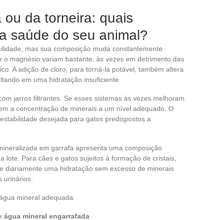
a ou da torneira: quais
a saúde do seu animal?
acilidade, mas sua composição muda constantemente
 e o magnésio variam bastante, às vezes em detrimento das
o. A adição de cloro, para torná-la potável, também altera
ultando em uma hidratação insuficiente.
om jarros filtrantes. Se esses sistemas às vezes melhoram
zem a concentração de minerais a um nível adequado. O
a estabilidade desejada para gatos predispostos a
 mineralizada em garrafa apresenta uma composição
 lote. Para cães e gatos sujeitos à formação de cristais,
nte diariamente uma hidratação sem excesso de minerais
 urinários.
 água mineral adequada:
de
água mineral engarrafada