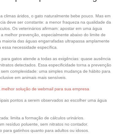
a climas áridos, o gato naturalmente bebe pouco. Mas em
cia deve ser constante: a menor fraqueza na qualidade da
cálculos. Os veterinários afirmam: apostar em uma água
 a melhor prevenção, especialmente abaixo do limite de
 a maioria das águas engarrafadas ultrapassa amplamente
a essa necessidade específica.
para gatos atende a todas as exigências: quase ausência
nitratos detectados. Essa especificidade torna a prevenção
s, sem complexidade: uma simples mudança de hábito para
nclusive em animais mais sensíveis.
 melhor solução de webmail para sua empresa
ncipais pontos a serem observados ao escolher uma água
ada: limita a formação de cálculos urinários.
m resíduo poluente, sem nitratos no contador.
to para gatinhos quanto para adultos ou idosos.