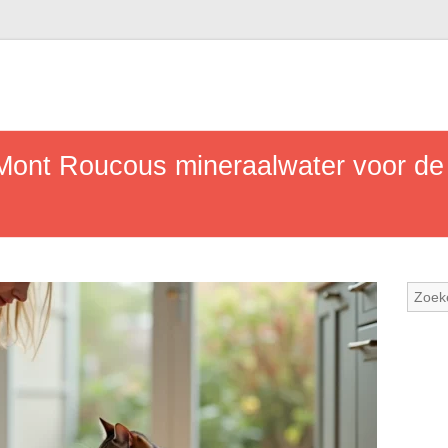
Mont Roucous mineraalwater voor de