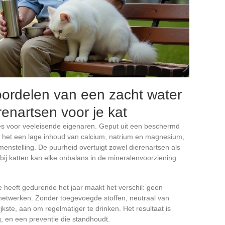
ordelen van een zacht water
enartsen voor je kat
es voor veeleisende eigenaren. Geput uit een beschermd
t het een lage inhoud van calcium, natrium en magnesium,
enstelling. De puurheid overtuigt zowel dierenartsen als
bij katten kan elke onbalans in de mineralenvoorziening
se heeft gedurende het jaar maakt het verschil: geen
enetwerken. Zonder toegevoegde stoffen, neutraal van
jkste, aan om regelmatiger te drinken. Het resultaat is
g, en een preventie die standhoudt.