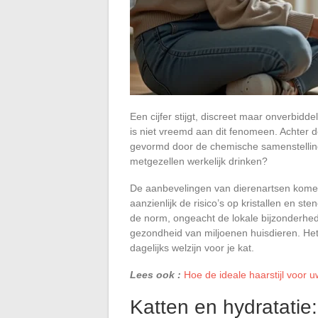
Een cijfer stijgt, discreet maar onverbidde
is niet vreemd aan dit fenomeen. Achter d
gevormd door de chemische samenstelling 
metgezellen werkelijk drinken?
De aanbevelingen van dierenartsen komen
aanzienlijk de risico’s op kristallen en ste
de norm, ongeacht de lokale bijzonderhed
gezondheid van miljoenen huisdieren. Het
dagelijks welzijn voor je kat.
Lees ook :
Hoe de ideale haarstijl voor u
Katten en hydratatie