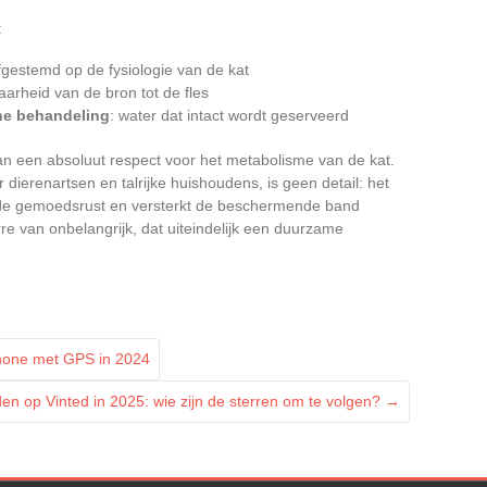
:
afgestemd op de fysiologie van de kat
aarheid van de bron tot de fles
he behandeling
: water dat intact wordt geserveerd
van een absoluut respect voor het metabolisme van de kat.
r dierenartsen en talrijke huishoudens, is geen detail: het
t de gemoedsrust en versterkt de beschermende band
rre van onbelangrijk, dat uiteindelijk een duurzame
Phone met GPS in 2024
 op Vinted in 2025: wie zijn de sterren om te volgen?
→