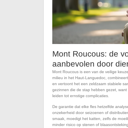
Mont Roucous: de vo
aanbevolen door dier
Mont Roucous is een van de veilige keuz
milieu in het Haut-Languedoc, combineer
en vertoont het een zeldzaam stabiele sam
gezinnen die de stap hebben gezet, want 
leiden tot ernstige complicaties.
De garantie dat elke fles hetzelfde analy
onzekerheid door seizoenen of distributi
smaak, moedigt het katten, zelfs de moeili
minder risico op stenen of blaasontstekin