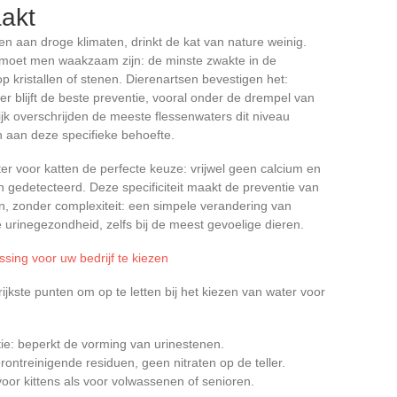
aakt
 aan droge klimaten, drinkt de kat van nature weinig.
oet men waakzaam zijn: de minste zwakte in de
op kristallen of stenen. Dierenartsen bevestigen het:
er blijft de beste preventie, vooral onder de drempel van
jk overschrijden de meeste flessenwaters dit niveau
n aan deze specifieke behoefte.
er voor katten de perfecte keuze: vrijwel geen calcium en
n gedetecteerd. Deze specificiteit maakt de preventie van
n, zonder complexiteit: een simpele verandering van
urinegezondheid, zelfs bij de meest gevoelige dieren.
sing voor uw bedrijf te kiezen
rijkste punten om op te letten bij het kiezen van water voor
ie: beperkt de vorming van urinestenen.
ontreinigende residuen, geen nitraten op de teller.
voor kittens als voor volwassenen of senioren.