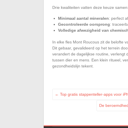
Drie kwaliteiten vatten deze keuze samen
Minimaal aantal mineralen
: perfect 
Gecontroleerde oorsprong
: traceerb
Volledige afwezigheid van chemisc
In elke fles Mont Roucous zit de belofte 
Dit gebaar, gevalideerd op het terrein doo
verandert de dagelijkse routine, verleng
tussen dier en mens. Een klein ritueel, ve
gezondheidslijn tekent.
←
Top gratis stappenteller-apps voor i
De beroemdheden