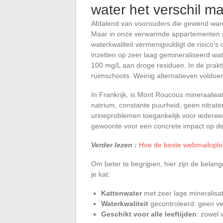
water het verschil m
Afdalend van voorouders die gewend waren
Maar in onze verwarmde appartementen m
waterkwaliteit vermenigvuldigt de risico’s 
inzetten op zeer laag gemineraliseerd wat
100 mg/L aan droge residuen. In de prakti
ruimschoots. Weinig alternatieven voldoe
In Frankrijk, is Mont Roucous mineraalwat
natrium, constante puurheid, geen nitrate
urineproblemen toegankelijk voor iederee
gewoonte voor een concrete impact op de 
Verder lezen :
Hoe de beste webmailoplos
Om beter te begrijpen, hier zijn de belang
je kat:
Kattenwater
met zeer lage mineralisat
Waterkwaliteit
gecontroleerd: geen ver
Geschikt voor alle leeftijden
: zowel 