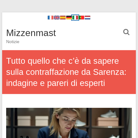
Mizzenmast
Notizie
Tutto quello che c’è da sapere
sulla contraffazione da Sarenza:
indagine e pareri di esperti