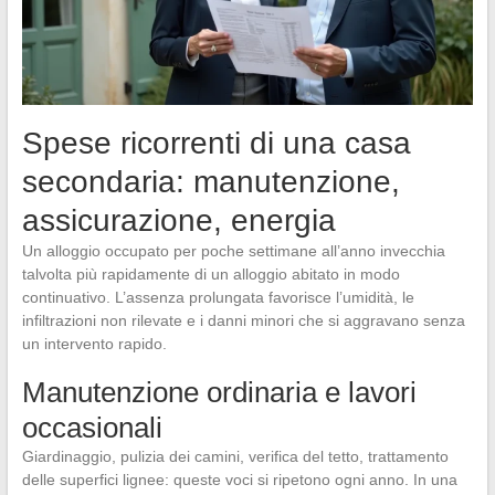
Spese ricorrenti di una casa
secondaria: manutenzione,
assicurazione, energia
Un alloggio occupato per poche settimane all’anno invecchia
talvolta più rapidamente di un alloggio abitato in modo
continuativo. L’assenza prolungata favorisce l’umidità, le
infiltrazioni non rilevate e i danni minori che si aggravano senza
un intervento rapido.
Manutenzione ordinaria e lavori
occasionali
Giardinaggio, pulizia dei camini, verifica del tetto, trattamento
delle superfici lignee: queste voci si ripetono ogni anno. In una