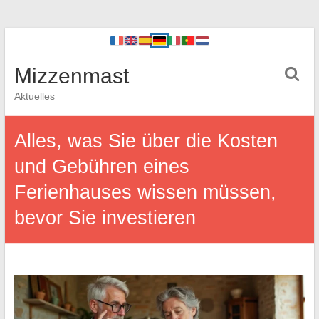
Mizzenmast
Aktuelles
Alles, was Sie über die Kosten
und Gebühren eines
Ferienhauses wissen müssen,
bevor Sie investieren