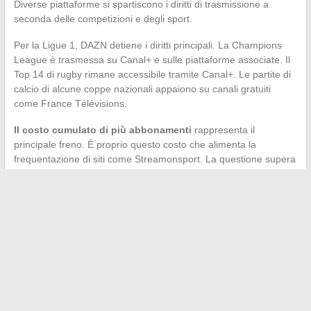
Diverse piattaforme si spartiscono i diritti di trasmissione a
seconda delle competizioni e degli sport.
Per la Ligue 1, DAZN detiene i diritti principali. La Champions
League è trasmessa su Canal+ e sulle piattaforme associate. Il
Top 14 di rugby rimane accessibile tramite Canal+. Le partite di
calcio di alcune coppe nazionali appaiono su canali gratuiti
come France Télévisions.
Il costo cumulato di più abbonamenti
rappresenta il
principale freno. È proprio questo costo che alimenta la
frequentazione di siti come Streamonsport. La questione supera
il quadro tecnico: tocca al modello economico della trasmissione
sportiva in Francia.
Il meccanismo di blocco dinamico dell’ARCOM, combinato con
l’inasprimento delle politiche VPN, riduce progressivamente la
finestra di accesso agli specchi Streamonsport.
Ogni nuovo
indirizzo dura meno a lungo del precedente.
Questa
tendenza non mostra segni di rallentamento per la stagione
2026.