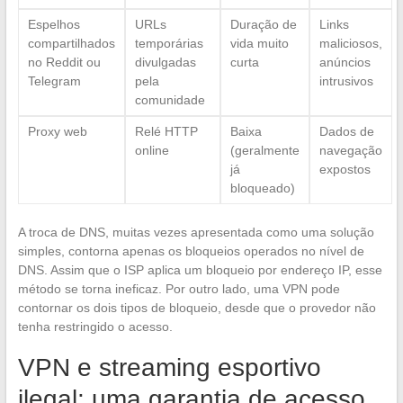
Espelhos
URLs
Duração de
Links
compartilhados
temporárias
vida muito
maliciosos,
no Reddit ou
divulgadas
curta
anúncios
Telegram
pela
intrusivos
comunidade
Proxy web
Relé HTTP
Baixa
Dados de
online
(geralmente
navegação
já
expostos
bloqueado)
A troca de DNS, muitas vezes apresentada como uma solução
simples, contorna apenas os bloqueios operados no nível de
DNS. Assim que o ISP aplica um bloqueio por endereço IP, esse
método se torna ineficaz. Por outro lado, uma VPN pode
contornar os dois tipos de bloqueio, desde que o provedor não
tenha restringido o acesso.
VPN e streaming esportivo
ilegal: uma garantia de acesso