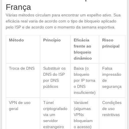
França
Várias métodos circulam para encontrar um espelho ativo. Sua
eficácia real varia de acordo com o tipo de bloqueio aplicado
pelo ISP e de acordo com o momento da semana esportiva.
Método
Princípio
Eficácia
Risco
frente ao
principal
bloqueio
dinâmico
Troca de DNS
Substituir os
Baixa (o
Falsa
DNS do ISP
bloqueio
impressão
por DNS
por IP torna
de
públicos
o DNS
segurança
insuficiente)
VPN de uso
Túnel
Variável
Condições
geral
criptografado
(algumas
de uso
via um
VPNs
restritivas
servidor
bloqueiam
estrangeiro
o acesso)