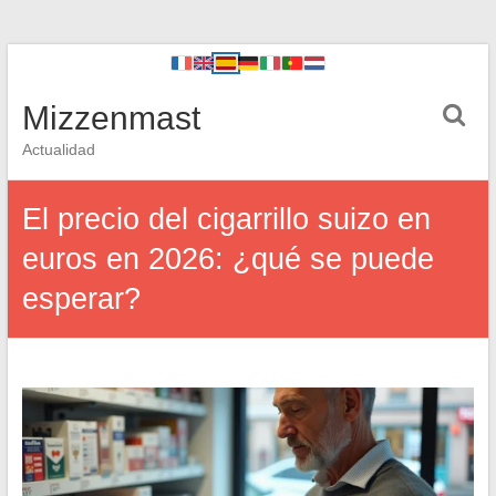
Mizzenmast
Actualidad
El precio del cigarrillo suizo en
euros en 2026: ¿qué se puede
esperar?