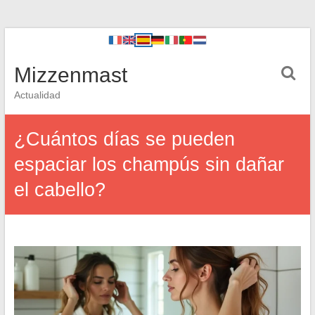
Mizzenmast
Actualidad
¿Cuántos días se pueden
espaciar los champús sin dañar
el cabello?