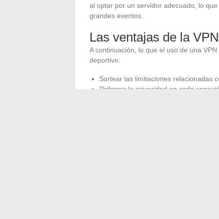
al optar por un servidor adecuado, lo que 
grandes eventos.
Las ventajas de la VPN
A continuación, lo que el uso de una VPN
deportivo:
Sortear las limitaciones relacionadas 
Reforzar la privacidad en cada conexi
Mejorar la seguridad al realizar pago
Optimizar la calidad y la continuidad de
La VPN ya no es solo para los iniciados 
para cualquier fan de la NBA que desee dis
calidad. En un momento en que el balonce
rimar con libertad y serenidad.
←
Inspírate en las tendencias y consejos 