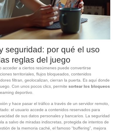
y seguridad: por qué el uso
as reglas del juego
o o acceder a ciertos resúmenes puede convertirse
ones territoriales, flujos bloqueados, contenidos
ores filtran, geolocalizan, cierran la puerta. Es aquí donde
juego. Con unos pocos clics, permite
sortear los bloqueos
treaming deportivo.
exión y hace pasar el tráfico a través de un servidor remoto,
ltado: el usuario accede a contenidos reservados para
rivacidad de sus datos personales y bancarios. La seguridad
cula a salvo de miradas indiscretas, protegida de intentos de
gestión de la memoria caché, el famoso “buffering”, mejora