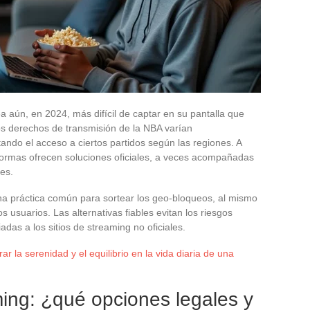
 aún, en 2024, más difícil de captar en su pantalla que
Los derechos de transmisión de la NBA varían
tando el acceso a ciertos partidos según las regiones. A
aformas ofrecen soluciones oficiales, a veces acompañadas
es.
na práctica común para sortear los geo-bloqueos, al mismo
s usuarios. Las alternativas fiables evitan los riesgos
das a los sitios de streaming no oficiales.
r la serenidad y el equilibrio en la vida diaria de una
ing: ¿qué opciones legales y