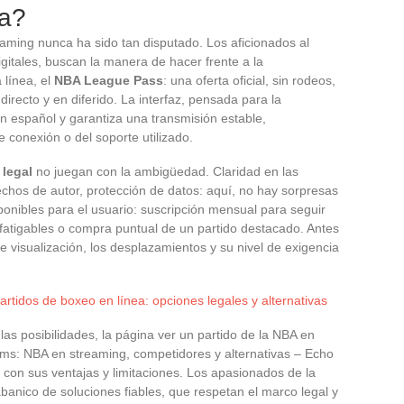
ía?
eaming nunca ha sido tan disputado. Los aficionados al
igitales, buscan la manera de hacer frente a la
 línea, el
NBA League Pass
: una oferta oficial, sin rodeos,
irecto y en diferido. La interfaz, pensada para la
 español y garantiza una transmisión estable,
 conexión o del soporte utilizado.
 legal
no juegan con la ambigüedad. Claridad en las
rechos de autor, protección de datos: aquí, no hay sorpresas
onibles para el usuario: suscripción mensual para seguir
nfatigables o compra puntual de un partido destacado. Antes
de visualización, los desplazamientos y su nivel de exigencia
rtidos de boxeo en línea: opciones legales y alternativas
las posibilidades, la página ver un partido de la NBA en
eams: NBA en streaming, competidores y alternativas – Echo
, con sus ventajas y limitaciones. Los apasionados de la
banico de soluciones fiables, que respetan el marco legal y