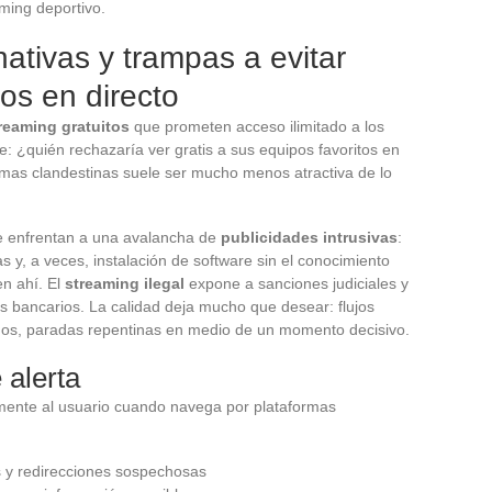
ming deportivo.
rnativas y trampas a evitar
dos en directo
treaming gratuitos
que prometen acceso ilimitado a los
e: ¿quién rechazaría ver gratis a sus equipos favoritos en
ormas clandestinas suele ser mucho menos atractiva de lo
se enfrentan a una avalancha de
publicidades intrusivas
:
 y, a veces, instalación de software sin el conocimiento
en ahí. El
streaming ilegal
expone a sanciones judiciales y
los bancarios. La calidad deja mucho que desear: flujos
dos, paradas repentinas en medio de un momento decisivo.
 alerta
mente al usuario cuando navega por plataformas
as y redirecciones sospechosas