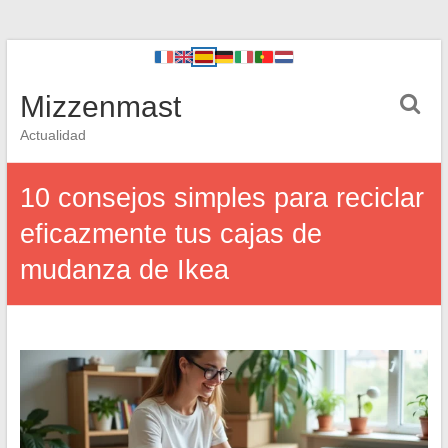
Mizzenmast
Actualidad
10 consejos simples para reciclar
eficazmente tus cajas de
mudanza de Ikea