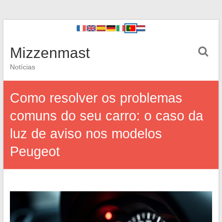
Mizzenmast
Notícias
Como resolver os problemas
comuns do seu carro: o caso da
luz de aviso nos modelos
Peugeot