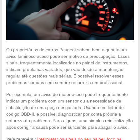
Os proprietários de carros Peugeot sabem bem o quanto um
aviso luminoso aceso pode ser motivo de preocupação. Esses
sinais, frequentemente localizados no painel de instrumentos,
indicam problemas variados, que vão desde a manutenção
regular até questões mais sérias. É possível resolver esses
problemas comuns sem sempre recorrer a um profissional.
Por exemplo, um aviso de motor aceso pode frequentemente
indicar um problema com um sensor ou a necessidade de
substituição de uma peça desgastada. Usando um leitor de
código OBD-II, é possível diagnosticar por conta própria a
natureza do problema. Para alguns, uma simples reinicialização
após corrigir a causa pode ser suficiente para apagar o aviso.
Veja também :
Interpretar os sinais do seu painel: foco na