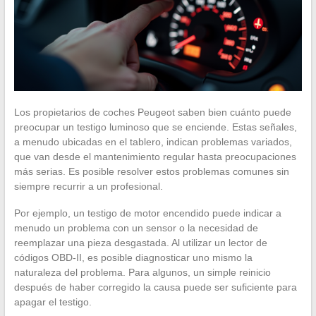
Los propietarios de coches Peugeot saben bien cuánto puede
preocupar un testigo luminoso que se enciende. Estas señales,
a menudo ubicadas en el tablero, indican problemas variados,
que van desde el mantenimiento regular hasta preocupaciones
más serias. Es posible resolver estos problemas comunes sin
siempre recurrir a un profesional.
Por ejemplo, un testigo de motor encendido puede indicar a
menudo un problema con un sensor o la necesidad de
reemplazar una pieza desgastada. Al utilizar un lector de
códigos OBD-II, es posible diagnosticar uno mismo la
naturaleza del problema. Para algunos, un simple reinicio
después de haber corregido la causa puede ser suficiente para
apagar el testigo.