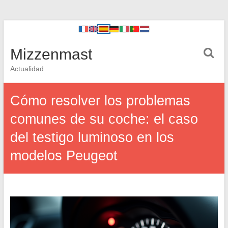
Mizzenmast
Actualidad
Cómo resolver los problemas
comunes de su coche: el caso
del testigo luminoso en los
modelos Peugeot