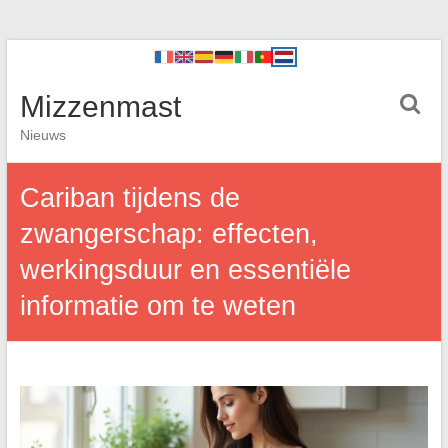
Mizzenmast
Nieuws
Cariban tijdens de
zwangerschap: effecten,
werkingsduur en essentiële
informatie om te weten