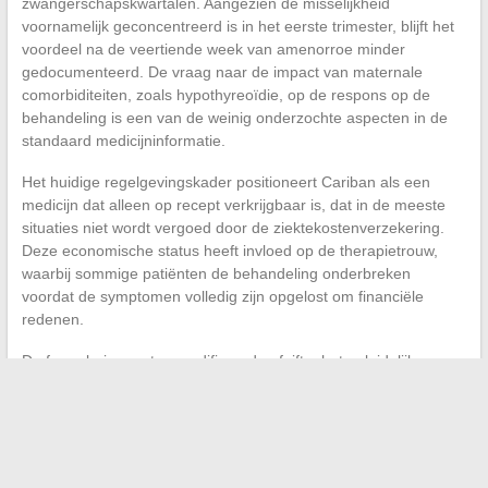
zwangerschapskwartalen. Aangezien de misselijkheid
voornamelijk geconcentreerd is in het eerste trimester, blijft het
voordeel na de veertiende week van amenorroe minder
gedocumenteerd. De vraag naar de impact van maternale
comorbiditeiten, zoals hypothyreoïdie, op de respons op de
behandeling is een van de weinig onderzochte aspecten in de
standaard medicijninformatie.
Het huidige regelgevingskader positioneert Cariban als een
medicijn dat alleen op recept verkrijgbaar is, dat in de meeste
situaties niet wordt vergoed door de ziektekostenverzekering.
Deze economische status heeft invloed op de therapietrouw,
waarbij sommige patiënten de behandeling onderbreken
voordat de symptomen volledig zijn opgelost om financiële
redenen.
De formulering met gemodificeerde afgifte, het geleidelijke
titratie-schema en het tolerantieprofiel van Cariban maken het
tot een specifieke behandeling voor
zwangerschapsmisselijkheid, die zich onderscheidt van anti-
emetische oplossingen die van hun oorspronkelijke indicatie zijn
afgeweken.
De onduidelijkheden blijven bestaan over de