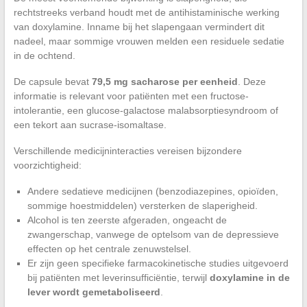
rechtstreeks verband houdt met de antihistaminische werking
van doxylamine. Inname bij het slapengaan vermindert dit
nadeel, maar sommige vrouwen melden een residuele sedatie
in de ochtend.
De capsule bevat
79,5 mg sacharose per eenheid
. Deze
informatie is relevant voor patiënten met een fructose-
intolerantie, een glucose-galactose malabsorptiesyndroom of
een tekort aan sucrase-isomaltase.
Verschillende medicijninteracties vereisen bijzondere
voorzichtigheid:
Andere sedatieve medicijnen (benzodiazepines, opioïden,
sommige hoestmiddelen) versterken de slaperigheid.
Alcohol is ten zeerste afgeraden, ongeacht de
zwangerschap, vanwege de optelsom van de depressieve
effecten op het centrale zenuwstelsel.
Er zijn geen specifieke farmacokinetische studies uitgevoerd
bij patiënten met leverinsufficiëntie, terwijl
doxylamine in de
lever wordt gemetaboliseerd
.