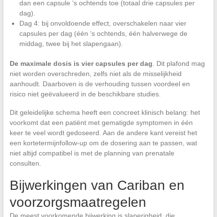
dan een capsule ‘s ochtends toe (totaal drie capsules per
dag).
Dag 4: bij onvoldoende effect, overschakelen naar vier
capsules per dag (één ‘s ochtends, één halverwege de
middag, twee bij het slapengaan).
De maximale dosis is vier capsules per dag
. Dit plafond mag
niet worden overschreden, zelfs niet als de misselijkheid
aanhoudt. Daarboven is de verhouding tussen voordeel en
risico niet geëvalueerd in de beschikbare studies.
Dit geleidelijke schema heeft een concreet klinisch belang: het
voorkomt dat een patiënt met gematigde symptomen in één
keer te veel wordt gedoseerd. Aan de andere kant vereist het
een kortetermijnfollow-up om de dosering aan te passen, wat
niet altijd compatibel is met de planning van prenatale
consulten.
Bijwerkingen van Cariban en
voorzorgsmaatregelen
De meest voorkomende bijwerking is slaperigheid, die