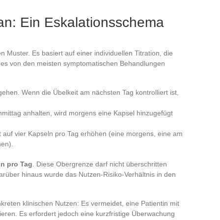
an: Ein Eskalationsschema
uster. Es basiert auf einer individuellen Titration, die
was es von den meisten symptomatischen Behandlungen
ehen. Wenn die Übelkeit am nächsten Tag kontrolliert ist,
ittag anhalten, wird morgens eine Kapsel hinzugefügt
t auf vier Kapseln pro Tag erhöhen (eine morgens, eine am
en).
ln pro Tag
. Diese Obergrenze darf nicht überschritten
arüber hinaus wurde das Nutzen-Risiko-Verhältnis in den
reten klinischen Nutzen: Es vermeidet, eine Patientin mit
ren. Es erfordert jedoch eine kurzfristige Überwachung