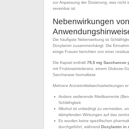
zur Anpassung der Dosierung, was nicht
vereinbar ist.
Nebenwirkungen von
Anwendungshinweis
Die häufigste Nebenwirkung ist Schläfrigke
Doxylamin zusammenhängt. Die Einnahme 
einige Frauen berichten von einer resid
Die Kapsel enthält
79,5 mg Saccharose p
mit Fruktoseintoleranz, einem Glukose-
Saccharase-Isomaltase.
Mehrere Arzneimittelwechselwirkungen er
Andere sedierende Medikamente (Benzod
Schläfrigkeit.
Alkohol ist unbedingt zu vermeiden, u
dämpfenden Wirkungen auf das zentra
Es wurden keine spezifischen pharmako
durchgeführt, während
Doxylamin in d