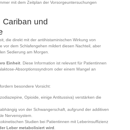
 immer mit dem Zeitplan der Vorsorgeuntersuchungen
 Cariban und
e
it, die direkt mit der antihistaminischen Wirkung von
vor dem Schlafengehen mildert diesen Nachteil, aber
ualen Sedierung am Morgen.
ro Einheit
. Diese Information ist relevant für Patientinnen
Galaktose-Absorptionssyndrom oder einem Mangel an
fordern besondere Vorsicht:
iazepine, Opioide, einige Antitussiva) verstärken die
nabhängig von der Schwangerschaft, aufgrund der additiven
le Nervensystem.
kinetischen Studien bei Patientinnen mit Leberinsuffizienz
er Leber metabolisiert wird
.