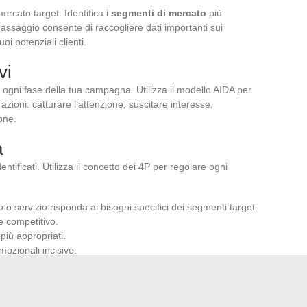
ercato target. Identifica i
segmenti di mercato
più
assaggio consente di raccogliere dati importanti sui
i potenziali clienti.
vi
 ogni fase della tua campagna. Utilizza il modello AIDA per
 azioni: catturare l’attenzione, suscitare interesse,
one.
a
entificati. Utilizza il concetto dei 4P per regolare ogni
to o servizio risponda ai bisogni specifici dei segmenti target.
e competitivo.
 più appropriati.
ozionali incisive.
itoraggio
aggi definiti dai modelli AIDA e STP. Utilizza indicatori di