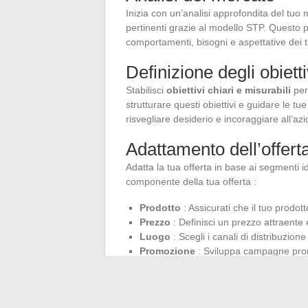
Inizia con un’analisi approfondita del tuo m
pertinenti grazie al modello STP. Questo p
comportamenti, bisogni e aspettative dei tuo
Definizione degli obietti
Stabilisci
obiettivi chiari e misurabili
per
strutturare questi obiettivi e guidare le tue
risvegliare desiderio e incoraggiare all’azi
Adattamento dell’offert
Adatta la tua offerta in base ai segmenti id
componente della tua offerta :
Prodotto
: Assicurati che il tuo prodot
Prezzo
: Definisci un prezzo attraente 
Luogo
: Scegli i canali di distribuzione
Promozione
: Sviluppa campagne prom
Implementazione e mon
Implementa la tua strategia seguendo i pass