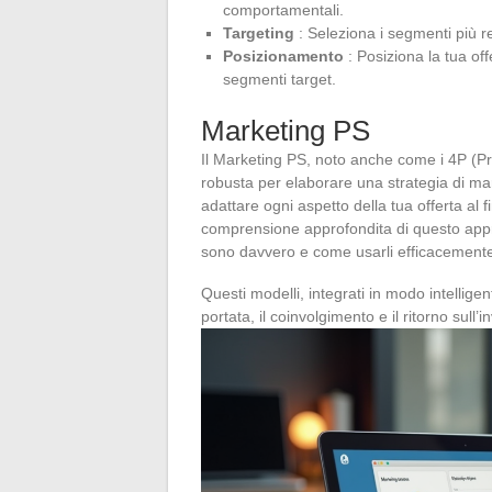
comportamentali.
Targeting
: Seleziona i segmenti più red
Posizionamento
: Posiziona la tua of
segmenti target.
Marketing PS
Il Marketing PS, noto anche come i 4P (Pr
robusta per elaborare una strategia di m
adattare ogni aspetto della tua offerta al f
comprensione approfondita di questo approc
sono davvero e come usarli efficacemen
Questi modelli, integrati in modo intellig
portata, il coinvolgimento e il ritorno sull’