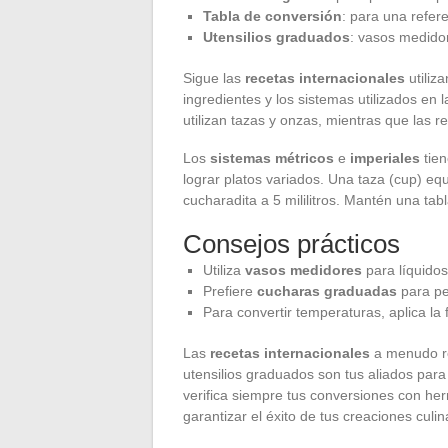
Tabla de conversión
: para una refere
Utensilios graduados
: vasos medido
Sigue las
recetas internacionales
utiliz
ingredientes y los sistemas utilizados en
utilizan tazas y onzas, mientras que las r
Los
sistemas métricos
e
imperiales
tien
lograr platos variados. Una taza (cup) equi
cucharadita a 5 mililitros. Mantén una ta
Consejos prácticos
Utiliza
vasos medidores
para líquidos
Prefiere
cucharas graduadas
para pe
Para convertir temperaturas, aplica la 
Las
recetas internacionales
a menudo re
utensilios graduados son tus aliados para
verifica siempre tus conversiones con he
garantizar el éxito de tus creaciones culin