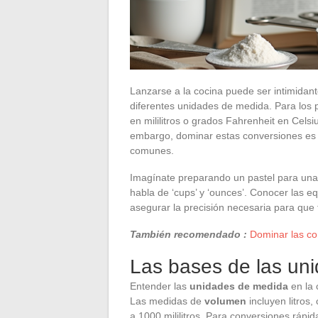
Lanzarse a la cocina puede ser intimidan
diferentes unidades de medida. Para los p
en mililitros o grados Fahrenheit en Cel
embargo, dominar estas conversiones es es
comunes.
Imagínate preparando un pastel para una
habla de ‘cups’ y ‘ounces’. Conocer las e
asegurar la precisión necesaria para que t
También recomendado :
Dominar las co
Las bases de las un
Entender las
unidades de medida
en la 
Las medidas de
volumen
incluyen litros, 
a 1000 mililitros. Para conversiones rápid