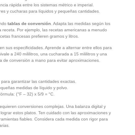
ncia rápida entre los sistemas métrico e imperial.
res y cucharas para líquidos y pequeñas cantidades.
ando
tablas de conversión
. Adapta las medidas según los
 la receta. Por ejemplo, las recetas americanas a menudo
ecetas francesas prefieren gramos y litros.
en sus especificidades. Aprende a alternar entre ellos para
vale a 240 mililitros, una cucharada a 15 mililitros y una
bla de conversión a mano para evitar aproximaciones.
 para garantizar las cantidades exactas.
queñas medidas de líquido y polvo.
fórmula: (°F – 32) x 5/9 = °C.
quieren conversiones complejas. Una balanza digital y
 lograr estos platos. Ten cuidado con las aproximaciones y
rramientas fiables. Considera cada medida con rigor para
arias.