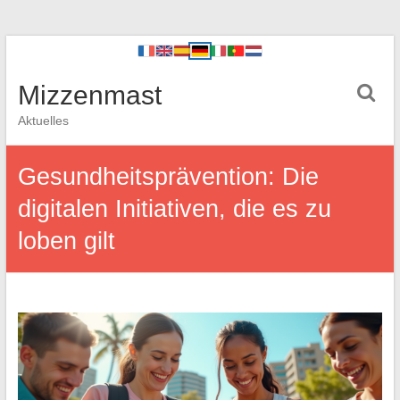
Mizzenmast
Aktuelles
Gesundheitsprävention: Die
digitalen Initiativen, die es zu
loben gilt