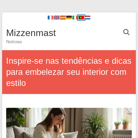
Mizzenmast
Notícias
Inspire-se nas tendências e dicas
para embelezar seu interior com
estilo