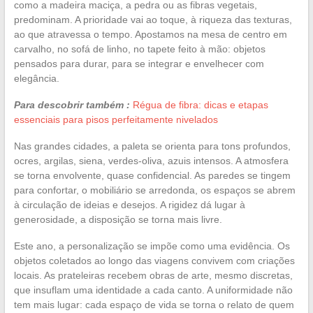
como a madeira maciça, a pedra ou as fibras vegetais,
predominam. A prioridade vai ao toque, à riqueza das texturas,
ao que atravessa o tempo. Apostamos na mesa de centro em
carvalho, no sofá de linho, no tapete feito à mão: objetos
pensados para durar, para se integrar e envelhecer com
elegância.
Para descobrir também :
Régua de fibra: dicas e etapas
essenciais para pisos perfeitamente nivelados
Nas grandes cidades, a paleta se orienta para tons profundos,
ocres, argilas, siena, verdes-oliva, azuis intensos. A atmosfera
se torna envolvente, quase confidencial. As paredes se tingem
para confortar, o mobiliário se arredonda, os espaços se abrem
à circulação de ideias e desejos. A rigidez dá lugar à
generosidade, a disposição se torna mais livre.
Este ano, a personalização se impõe como uma evidência. Os
objetos coletados ao longo das viagens convivem com criações
locais. As prateleiras recebem obras de arte, mesmo discretas,
que insuflam uma identidade a cada canto. A uniformidade não
tem mais lugar: cada espaço de vida se torna o relato de quem