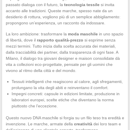
passato dialoga con il futuro, la
tecnologia tessile
si invita
accanto alle tradizioni. Queste marche, spesso nate da un
desiderio di rottura, vogliono più di un semplice abbigliamento:
propongono un’esperienza, un racconto da indossare.
La loro ambizione: trasformare la
moda maschile
in uno spazio
di libertà, dove il
rapporto qualità-prezzo
si esprime senza
mezzi termini. Tutto inizia dalla scelta accurata dei materiali,
dalla tracciabilità dei partner, dalla trasparenza di ogni fase. A
Milano, il dialogo tra giovani designer e maison consolidate dà
vita a collezioni eco-progettate, pensate per gli uomini che
vivono al ritmo della città e del mondo.
Tessuti intelligenti che reagiscono al calore, agli sfregamenti,
prolungano la vita degli abiti e reinventano il comfort.
Impegni concreti: capsule in edizioni limitate, produzione in
laboratori europei, scelte etiche che diventano la norma
piuttosto che l’eccezione.
Questo nuovo DNA maschile si forgia su un filo teso tra eredità e
invenzione. Le marche, armate della
creatività
dei loro team e