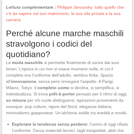
Lettura complementare :
Philippe Jaroussky: tutto quello che
c'è da sapere sul suo matrimonio, la sua vita privata e la sua
carriera
Perché alcune marche maschili
stravolgono i codici del
quotidiano?
La
moda maschile
si permette finalmente di uscire dai suoi
binari. L’epoca in cui non si osava muovere nulla, in cui il
completo era l’uniforme dell’adulto, sembra finita. Spazio
all’
innovazione
, senza però rinnegare l’aspetto. A Parigi,
Milano, Tokyo: il
completo uomo
si declina, si semplifica, si
individualizza. Si trova
prêt-à-porter
pensato per il ritmo di oggi,
su misura
per chi vuole distinguersi, ispirazioni provenienti da
ovunque: pop culture, rigore del Nord, eleganza italiana,
minimalismo giapponese. Un’alchimia sottile tra eredità e novità.
Esplorare la tendenza senza perdersi
: l’uomo di oggi rifiuta
l’uniforme. Cerca materiali tecnici, tagli inaspettati, abiti che