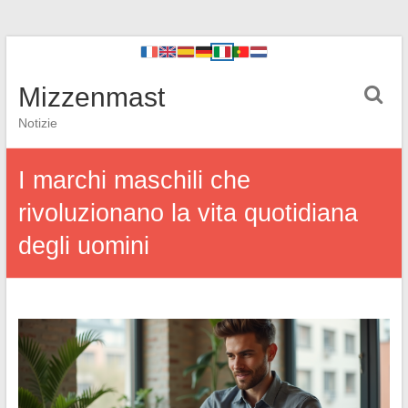
Mizzenmast
Notizie
I marchi maschili che
rivoluzionano la vita quotidiana
degli uomini