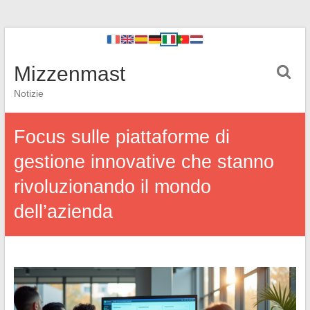
Mizzenmast
Notizie
Focus sulle piattaforme di
gestione innovative che stanno
rivoluzionando il mondo
dell’azienda