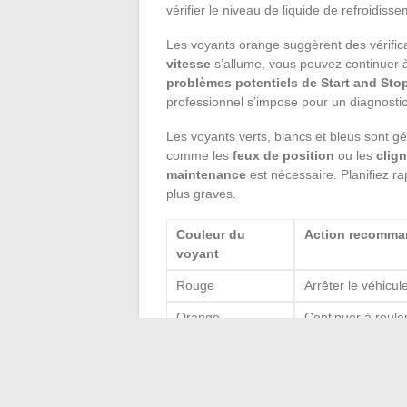
vérifier le niveau de liquide de refroidisse
Les voyants orange suggèrent des vérificat
vitesse
s’allume, vous pouvez continuer à
problèmes potentiels de Start and Sto
professionnel s’impose pour un diagnostic
Les voyants verts, blancs et bleus sont 
comme les
feux de position
ou les
clig
maintenance
est nécessaire. Planifiez ra
plus graves.
Couleur du
Action recomma
voyant
Rouge
Arrêter le véhicul
Orange
Continuer à roule
rapidement.
Vert, Blanc, Bleu
Indications de fo