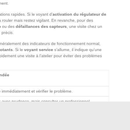
ment.
ions rapides. Si le voyant d’
activation du régulateur de
 rouler mais restez vigilant. En revanche, pour des
p
ou des
défaillances des capteurs
, une visite chez un
 précis.
généralement des indicateurs de fonctionnement normal,
notants
. Si le
voyant service
s’allume, il indique qu’une
pidement une visite à l’atelier pour éviter des problèmes
ndée
e immédiatement et vérifier le problème.
r avec prudence, mais consulter un professionnel
nctionnement normal, aucune action urgente requise.