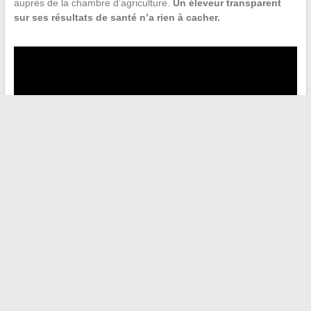
auprès de la chambre d’agriculture.
Un éleveur transparent
sur ses résultats de santé n’a rien à cacher.
←
Cariban pendant la grossesse : effets, durée d’action et
informations essentielles à connaître